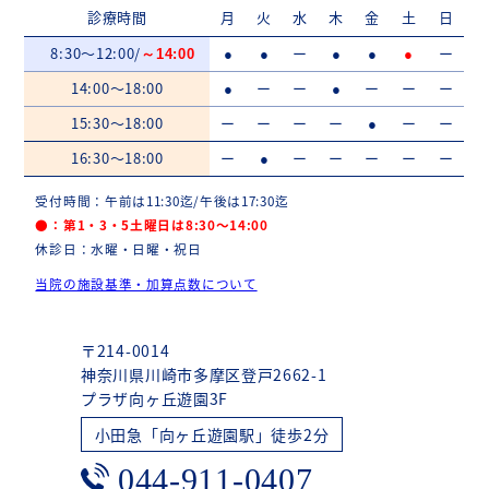
診療時間
月
火
水
木
金
土
日
8:30～12:00/
ー
ー
～14:00
●
●
●
●
●
14:00～18:00
ー
ー
ー
ー
ー
●
●
15:30～18:00
ー
ー
ー
ー
ー
ー
●
16:30～18:00
ー
ー
ー
ー
ー
ー
●
受付時間：午前は11:30迄/午後は17:30迄
●：第1・3・5土曜日は8:30～14:00
休診日：水曜・日曜・祝日
当院の施設基準・加算点数について
〒214-0014
神奈川県川崎市多摩区登戸2662-1
プラザ向ヶ丘遊園3F
小田急「向ヶ丘遊園駅」徒歩2分
044-911-0407