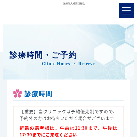
メ
ニ
ュ
ー
を
開
く
診療時間・ご予約
Clinic Hours ・ Reserve
診療時間
【重要】当クリニックは予約優先制ですので、
予約外の方はお待ちいただく場合がございます
新患の患者様は、午前は11:30まで、午後は
17:30までにご来院ください