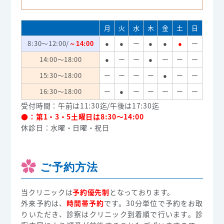
月
火
水
木
金
土
日
8:30～12:00/
ー
ー
～14:00
●
●
●
●
●
14:00～18:00
ー
ー
ー
ー
ー
●
●
15:30～18:00
ー
ー
ー
ー
ー
ー
●
16:30～18:00
ー
ー
ー
ー
ー
ー
●
受付時間：午前は11:30迄/午後は17:30迄
●：第1・3・5土曜日は8:30～14:00
休診日：水曜・日曜・祝日
ご予約方法
当クリニックは
予約優先制
となっております。
外来予約は、
時間帯予約
です。30分単位で予約をお取
りいただき、診察はクリニック到着順で行います。診