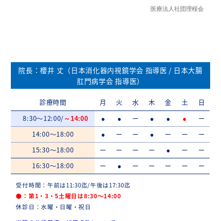
院長：櫻井 丈（日本消化器内視鏡学会 指導医 / 日本大腸
肛門病学会 指導医）
診療時間
月
火
水
木
金
土
日
8:30～12:00/
ー
ー
～14:00
●
●
●
●
●
14:00～18:00
ー
ー
ー
ー
ー
●
●
15:30～18:00
ー
ー
ー
ー
ー
ー
●
16:30～18:00
ー
ー
ー
ー
ー
ー
●
受付時間：午前は11:30迄/午後は17:30迄
●：第1・3・5土曜日は8:30～14:00
休診日：水曜・日曜・祝日