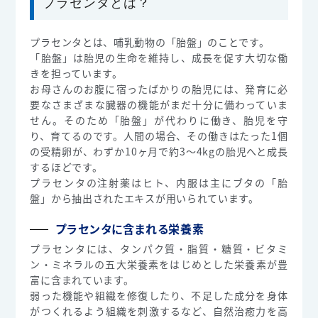
プラセンタとは？
プラセンタとは、哺乳動物の「胎盤」のことです。
「胎盤」は胎児の生命を維持し、成長を促す大切な働
きを担っています。
お母さんのお腹に宿ったばかりの胎児には、発育に必
要なさまざまな臓器の機能がまだ十分に備わっていま
せん。そのため「胎盤」が代わりに働き、胎児を守
り、育てるのです。人間の場合、その働きはたった1個
の受精卵が、わずか10ヶ月で約3～4kgの胎児へと成長
するほどです。
プラセンタの注射薬はヒト、内服は主にブタの「胎
盤」から抽出されたエキスが用いられています。
プラセンタに含まれる栄養素
プラセンタには、タンパク質・脂質・糖質・ビタミ
ン・ミネラルの五大栄養素をはじめとした栄養素が豊
富に含まれています。
弱った機能や組織を修復したり、不足した成分を身体
がつくれるよう組織を刺激するなど、自然治癒力を高