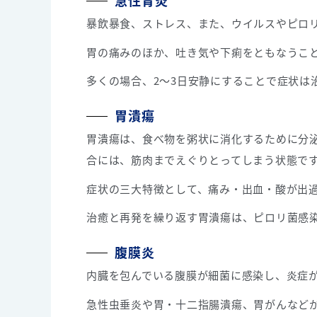
急性胃炎
暴飲暴食、ストレス、また、ウイルスやピロ
胃の痛みのほか、吐き気や下痢をともなうこ
多くの場合、2～3日安静にすることで症状は
胃潰瘍
胃潰瘍は、食べ物を粥状に消化するために分
合には、筋肉までえぐりとってしまう状態で
症状の三大特徴として、痛み・出血・酸が出
治癒と再発を繰り返す胃潰瘍は、ピロリ菌感
腹膜炎
内臓を包んでいる腹膜が細菌に感染し、炎症
急性虫垂炎や胃・十二指腸潰瘍、胃がんなど