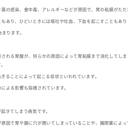
リ菌の感染、食中毒、アレルギーなどが原因で、胃の粘膜がただ
ともあり、ひどいときには嘔吐や吐血、下血を起こすこともあり
治まります。
泌される胃酸が、何らかの原因によって胃粘膜まで消化してしま
す。
過ぎることによって起こる症状といわれています。
染による影響も指摘されています。
が起きてしまう病気です。
が原因で胃や腸に穴が開いてしまっていることや、腸閉塞によっ