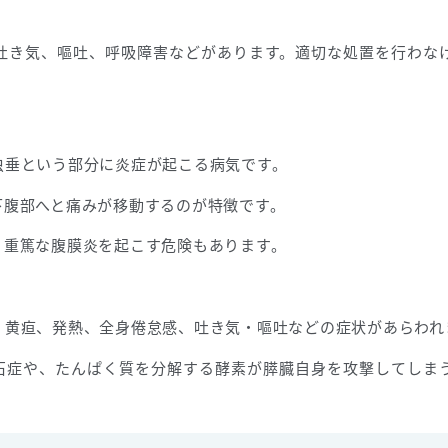
吐き気、嘔吐、呼吸障害などがあります。適切な処置を行わな
虫垂という部分に炎症が起こる病気です。
下腹部へと痛みが移動するのが特徴です。
、重篤な腹膜炎を起こす危険もあります。
、黄疸、発熱、全身倦怠感、吐き気・嘔吐などの症状があらわれ
石症や、たんぱく質を分解する酵素が膵臓自身を攻撃してしま