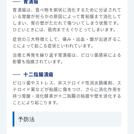
胃潰瘍
胃潰瘍は、食べ物を粥状に消化するために分泌されて
いる胃酸が何らかの原因によって胃粘膜まで消化して
しまい、胃の壁がただれて傷ついてしまう状態です。
ひどいときには、筋肉までえぐりとってしまいます。
症状の三大特徴として、痛み・出血・酸が出過ぎるこ
とによって起こる症状といわれています。
治癒と再発を繰り返す胃潰瘍は、ピロリ菌感染による
影響も指摘されています。
十二指腸潰瘍
ピロリ菌やストレス、非ステロイド性消炎鎮痛剤、ス
テロイド薬などが粘膜に傷をつけ、さらに消化作用を
持つ胃酸・消化酵素が十二指腸の粘膜や壁を消化する
ことにより起こります。
予防法