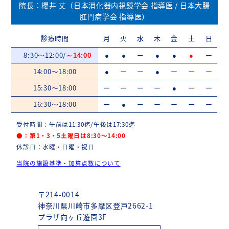
院長：櫻井 丈（日本消化器内視鏡学会 指導医 / 日本大腸
肛門病学会 指導医）
診療時間
月
火
水
木
金
土
日
8:30～12:00/
ー
ー
～14:00
●
●
●
●
●
14:00～18:00
ー
ー
ー
ー
ー
●
●
15:30～18:00
ー
ー
ー
ー
ー
ー
●
16:30～18:00
ー
ー
ー
ー
ー
ー
●
受付時間：午前は11:30迄/午後は17:30迄
●：第1・3・5土曜日は8:30～14:00
休診日：水曜・日曜・祝日
当院の施設基準・加算点数について
〒214-0014
神奈川県川崎市多摩区登戸2662-1
プラザ向ヶ丘遊園3F